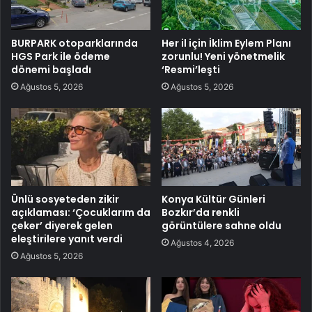
BURPARK otoparklarında
Her il için İklim Eylem Planı
HGS Park ile ödeme
zorunlu! Yeni yönetmelik
dönemi başladı
‘Resmi’leşti
Ağustos 5, 2026
Ağustos 5, 2026
Ünlü sosyeteden zikir
Konya Kültür Günleri
açıklaması: ‘Çocuklarım da
Bozkır’da renkli
çeker’ diyerek gelen
görüntülere sahne oldu
eleştirilere yanıt verdi
Ağustos 4, 2026
Ağustos 5, 2026