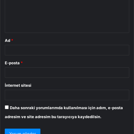
u
m
*
Ad
*
E-posta
*
İnternet sitesi
Daha sonraki yorumlarımda kullanılması için adım, e-posta
adresim ve site adresim bu tarayıcıya kaydedilsin.