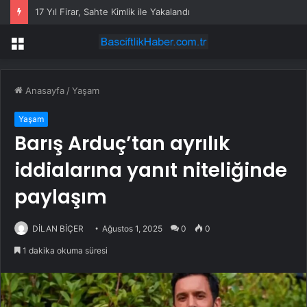
17 Yıl Firar, Sahte Kimlik ile Yakalandı
Menü
Anasayfa
/
Yaşam
Yaşam
Barış Arduç’tan ayrılık
iddialarına yanıt niteliğinde
paylaşım
DİLAN BİÇER
Ağustos 1, 2025
0
0
1 dakika okuma süresi