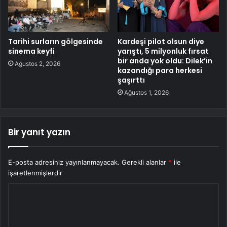
Tarihi surların gölgesinde
Kardeşi pilot olsun diye
sinema keyfi
yarıştı, 5 milyonluk fırsat
bir anda yok oldu: Dilek’in
Ağustos 2, 2026
kazandığı para herkesi
şaşırttı
Ağustos 1, 2026
Bir yanıt yazın
E-posta adresiniz yayınlanmayacak.
Gerekli alanlar
*
ile
işaretlenmişlerdir
Y
o
r