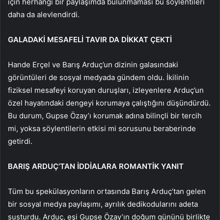
için herhangi bir paylaşımda bulunmaması bu söylentileri
daha da alevlendirdi.
GALADAKİ MESAFELİ TAVIR DA DİKKAT ÇEKTİ
Hande Erçel ve Barış Arduç’un dizinin galasındaki
görüntüleri de sosyal medyada gündem oldu. İkilinin
fiziksel mesafeyi koruyan duruşları, izleyenlere Arduç’un
özel hayatındaki dengeyi korumaya çalıştığını düşündürdü.
Bu durum, Gupse Özay’ı korumak adına bilinçli bir tercih
mi, yoksa söylentilerin etkisi mi sorusunu beraberinde
getirdi.
BARIŞ ARDUÇ’TAN İDDİALARA ROMANTİK YANIT
Tüm bu spekülasyonların ortasında Barış Arduç’tan gelen
bir sosyal medya paylaşımı, ayrılık dedikodularını adeta
susturdu. Arduç, eşi Gupse Özay’ın doğum gününü birlikte