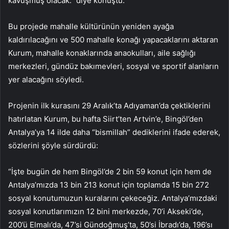
kavuşmuş olacak.” diye konuştu.
Bu projede mahalle kültürünün yeniden ayağa
kaldırılacağını ve 500 mahalle konağı yapacaklarını aktaran
Kurum, mahalle konaklarında anaokulları, aile sağlığı
merkezleri, gündüz bakımevleri, sosyal ve sportif alanların
yer alacağını söyledi.
Projenin ilk kurasını 29 Aralık’ta Adıyaman’da çektiklerini
hatırlatan Kurum, bu hafta Siirt’ten Artvin’e, Bingöl’den
Antalya’ya 14 ilde daha “bismillah” dediklerini ifade ederek,
sözlerini şöyle sürdürdü:
“İşte bugün de hem Bingöl’de 2 bin 59 konut için hem de
Antalya’mızda 13 bin 213 konut için toplamda 15 bin 272
sosyal konutumuzun kuralarını çekeceğiz. Antalya’mızdaki
sosyal konutlarımızın 12 bini merkezde, 70’i Akseki’de,
200’ü Elmalı’da, 47’si Gündoğmuş’ta, 50’si İbradı’da, 196’sı