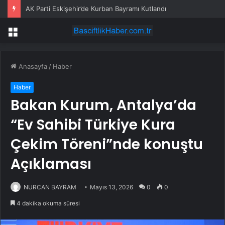
AK Parti Eskişehir’de Kurban Bayramı Kutlandı
Menü
Anasayfa
/
Haber
Haber
Bakan Kurum, Antalya’da
“Ev Sahibi Türkiye Kura
Çekim Töreni”nde konuştu
Açıklaması
NURCAN BAYRAM
Mayıs 13, 2026
0
0
4 dakika okuma süresi