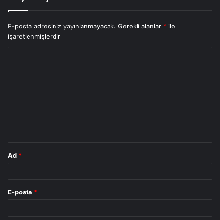
E-posta adresiniz yayınlanmayacak.
Gerekli alanlar
*
ile
işaretlenmişlerdir
Y
o
r
u
m
*
Ad
*
E-posta
*