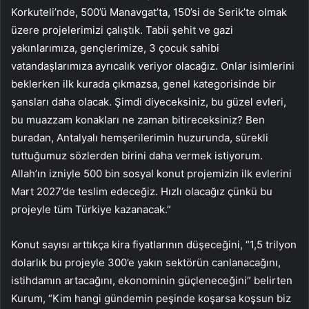
Korkuteli’nde, 500’ü Manavgat’ta, 150’si de Serik’te olmak
üzere projelerimizi çalıştık. Tabii şehit ve gazi
yakınlarımıza, gençlerimize, 3 çocuk sahibi
vatandaşlarımıza ayrıcalık veriyor olacağız. Onlar isimlerini
beklerken ilk kurada çıkmazsa, genel kategorisinde bir
şansları daha olacak. Şimdi diyeceksiniz, bu güzel evleri,
bu muazzam konakları ne zaman bitireceksiniz? Ben
buradan, Antalyalı hemşerilerimin huzurunda, sürekli
tuttuğumuz sözlerden birini daha vermek istiyorum.
Allah’ın izniyle 500 bin sosyal konut projemizin ilk evlerini
Mart 2027’de teslim edeceğiz. Hızlı olacağız çünkü bu
projeyle tüm Türkiye kazanacak.”
Konut sayısı arttıkça kira fiyatlarının düşeceğini, “1,5 trilyon
dolarlık bu projeyle 300’e yakın sektörün canlanacağını,
istihdamın artacağını, ekonominin güçleneceğini” belirten
Kurum, “Kim hangi gündemin peşinde koşarsa koşsun biz