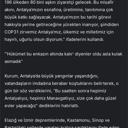
196 ülkeden 80 bini aşkın ziyaretçi gelecek. Bu misafir
akını, Antalya’mızın esnafına, üretimine, tanıtımına çok
büyük katkı sağlayacak. Antalya’mızın bu tarihi görevi
hakkıyla yerine getireceğine yürekten inanıyor, şimdiden
COP31 zirvemiz Antalya’mız, ülkemiz ve milletimiz için
hayırlı, uğurlu olsun diyorum.” ifadelerini kullandı.
“‘Hükümet bu enkazın altında kalır’ diyenler oldu asla kulak
asmadık”
Kurum, Antalya’da büyük yangınlar yaşandığını,
vatandaşların imdadına beraber koştuklarını belirterek, o
gün bir söz verdiklerini, “Bu saatten sonra hepimiz
Antalyalıyız, hepimiz Manavgatlıyız, size çok daha güzel
evler yapacağız” dediklerini hatırlattı.
Elazığ ve İzmir depremlerinde, Kastamonu, Sinop ve
Bartın’daki sellerde yaraları hızlıca sardıklarını ifade eden