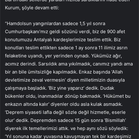
Kurum, şöyle devam etti:
“Hamdolsun yangınlardan sadece 1,5 yıl sonra
Cumhurbaşkanı’mız geldi sözünü verdi, biz de 900 afet
konutumuzu Antalyalı kardeşlerimize teslim ettik. Biz
konutları teslim ettikten sadece 1 ay sonra 11 ilimiz asrın
felaketine uyandı, yer yerinden oynadı. Yükümüz ağır,
acımız derindi. Sarsıldık ama yıkılmadık, canımız yandı ama
bir an bile ümitsizliğe kapılmadık. Enkaz başında ‘Allah
devletimize zeval vermesin’ diyen milletimizin duasıyla
çalışmaya başladık. ‘Biz yine yaparız’ dedik. Dudak
bükenler oldu, inanmadılar dönüp bakmadık. ‘Hükümet bu
enkazın altında kalır’ diyenler oldu asla kulak asmadık.
‘Deprem siyaseti lafla değil sözle değil hizmetle, eserle
olur’ dedik. Depremden sadece 15 gün sonra ‘Bismillah’
diyerek ilk temellerimizi attık. ve hep aynı sözü söyledik:
‘Yıl sonuna kadar yuvasına kavuşmayan tek bir kardeşimiz