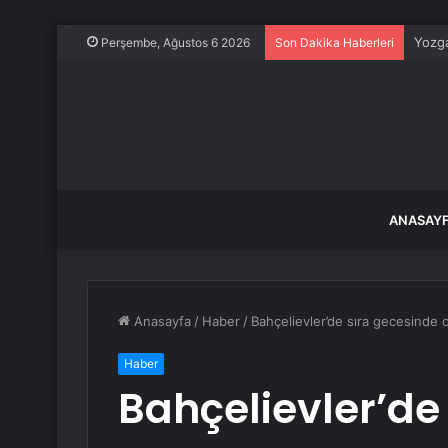
Yozga
Perşembe, Ağustos 6 2026
Son Dakika Haberleri
ANASAY
Anasayfa
/
Haber
/
Bahçelievler’de sıra gecesinde 
Haber
Bahçelievler’de