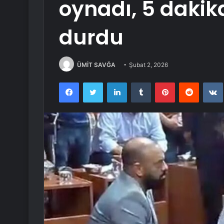
oynadı, 5 dakik
durdu
ÜMİT SAVĞA
Şubat 2, 2026
Facebook
Twitter
LinkedIn
Tumblr
Pinterest
Reddit