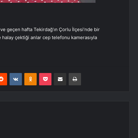
 ve geçen hafta Tekirdağ’ın Çorlu İlçesi’nde bir
 halay çektiği anlar cep telefonu kamerasıyla
erest
Reddit
VKontakte
Odnoklassniki
Pocket
E-Posta ile paylaş
Yazdır