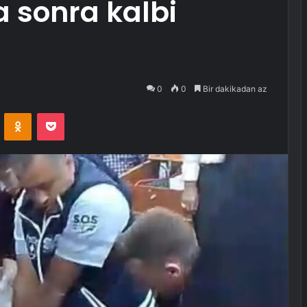
a sonra kalbi
0
0
Bir dakikadan az
VKontakte
Odnoklassniki
Pocket