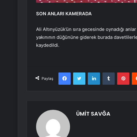
SON ANLARI KAMERADA
Ali Altınyüzük’ün sıra gecesinde oynadığı anlar
yakınının düğününe giderek burada davetlilerle
kaydedildi.
Facebook
Twitter
LinkedIn
Tumblr
Pint
Paylaş
ÜMİT SAVĞA