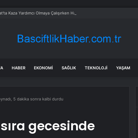
t’ta Kaza Yardımcı Olmaya Çalışırken Hayatını Kaybetti
FA
HABER
EKONOMI
SAĞLIK
TEKNOLOJI
YAŞAM
oynadı, 5 dakika sonra kalbi durdu
 sıra gecesinde