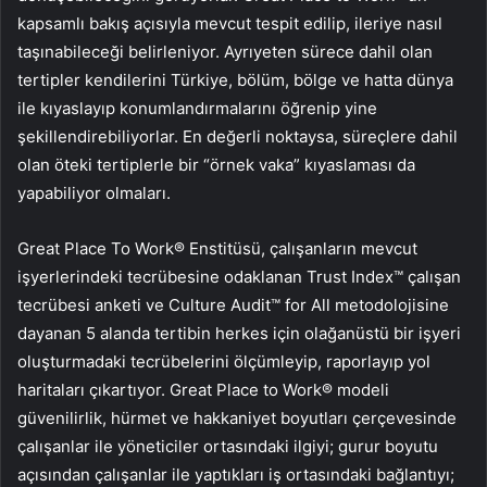
kapsamlı bakış açısıyla mevcut tespit edilip, ileriye nasıl
taşınabileceği belirleniyor. Ayrıyeten sürece dahil olan
tertipler kendilerini Türkiye, bölüm, bölge ve hatta dünya
ile kıyaslayıp konumlandırmalarını öğrenip yine
şekillendirebiliyorlar. En değerli noktaysa, süreçlere dahil
olan öteki tertiplerle bir “örnek vaka” kıyaslaması da
yapabiliyor olmaları.
Great Place To Work® Enstitüsü, çalışanların mevcut
işyerlerindeki tecrübesine odaklanan Trust Index™ çalışan
tecrübesi anketi ve Culture Audit™ for All metodolojisine
dayanan 5 alanda tertibin herkes için olağanüstü bir işyeri
oluşturmadaki tecrübelerini ölçümleyip, raporlayıp yol
haritaları çıkartıyor. Great Place to Work® modeli
güvenilirlik, hürmet ve hakkaniyet boyutları çerçevesinde
çalışanlar ile yöneticiler ortasındaki ilgiyi; gurur boyutu
açısından çalışanlar ile yaptıkları iş ortasındaki bağlantıyı;