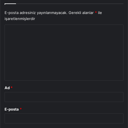
E-posta adresiniz yayınlanmayacak.
Gerekli alanlar
*
ile
işaretlenmişlerdir
Y
o
r
u
m
*
Ad
*
E-posta
*