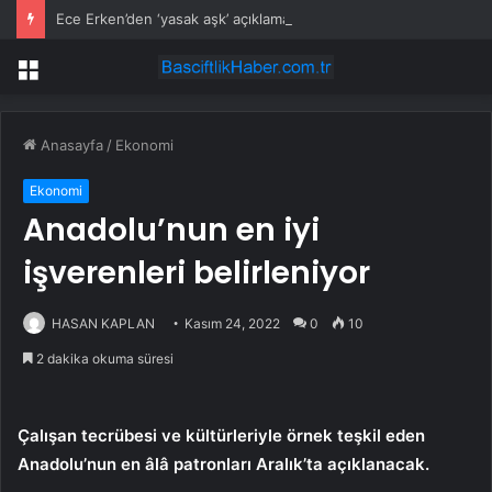
Ece Erken’den ‘yasak aşk’ açıklaması: Hukuki yollara başvuruyor
Menü
Anasayfa
/
Ekonomi
Ekonomi
Anadolu’nun en iyi
işverenleri belirleniyor
HASAN KAPLAN
Kasım 24, 2022
0
10
2 dakika okuma süresi
Çalışan tecrübesi ve kültürleriyle örnek teşkil eden
Anadolu’nun en âlâ patronları Aralık’ta açıklanacak.