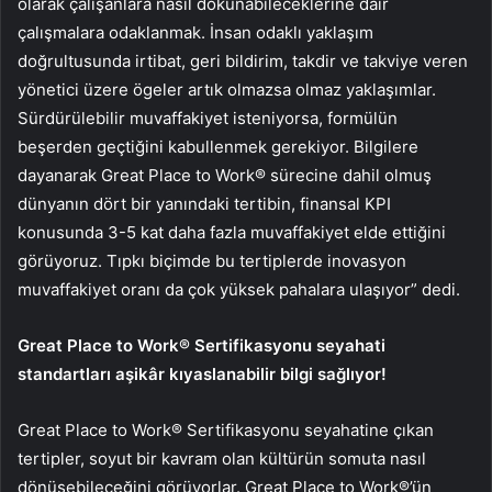
olarak çalışanlara nasıl dokunabileceklerine dair
çalışmalara odaklanmak. İnsan odaklı yaklaşım
doğrultusunda irtibat, geri bildirim, takdir ve takviye veren
yönetici üzere ögeler artık olmazsa olmaz yaklaşımlar.
Sürdürülebilir muvaffakiyet isteniyorsa, formülün
beşerden geçtiğini kabullenmek gerekiyor. Bilgilere
dayanarak Great Place to Work® sürecine dahil olmuş
dünyanın dört bir yanındaki tertibin, finansal KPI
konusunda 3-5 kat daha fazla muvaffakiyet elde ettiğini
görüyoruz. Tıpkı biçimde bu tertiplerde inovasyon
muvaffakiyet oranı da çok yüksek pahalara ulaşıyor” dedi.
Great Place to Work® Sertifikasyonu seyahati
standartları aşikâr kıyaslanabilir bilgi sağlıyor!
Great Place to Work® Sertifikasyonu seyahatine çıkan
tertipler, soyut bir kavram olan kültürün somuta nasıl
dönüşebileceğini görüyorlar. Great Place to Work®’ün