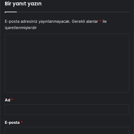
Bir yanıt yazın
E-posta adresiniz yayınlanmayacak.
Gerekli alanlar
*
ile
işaretlenmişlerdir
Y
o
r
u
m
*
Ad
*
E-posta
*