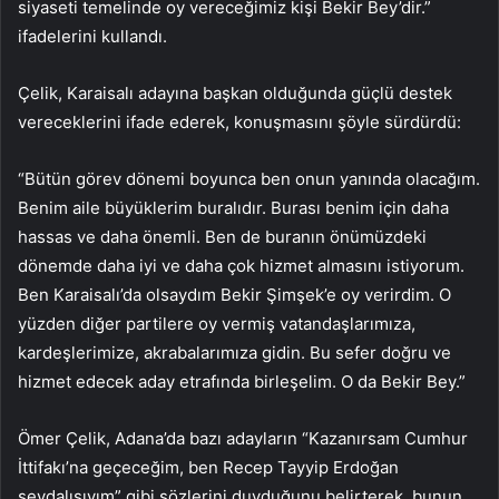
siyaseti temelinde oy vereceğimiz kişi Bekir Bey’dir.”
ifadelerini kullandı.
Çelik, Karaisalı adayına başkan olduğunda güçlü destek
vereceklerini ifade ederek, konuşmasını şöyle sürdürdü:
“Bütün görev dönemi boyunca ben onun yanında olacağım.
Benim aile büyüklerim buralıdır. Burası benim için daha
hassas ve daha önemli. Ben de buranın önümüzdeki
dönemde daha iyi ve daha çok hizmet almasını istiyorum.
Ben Karaisalı’da olsaydım Bekir Şimşek’e oy verirdim. O
yüzden diğer partilere oy vermiş vatandaşlarımıza,
kardeşlerimize, akrabalarımıza gidin. Bu sefer doğru ve
hizmet edecek aday etrafında birleşelim. O da Bekir Bey.”
Ömer Çelik, Adana’da bazı adayların “Kazanırsam Cumhur
İttifakı’na geçeceğim, ben Recep Tayyip Erdoğan
sevdalısıyım” gibi sözlerini duyduğunu belirterek, bunun