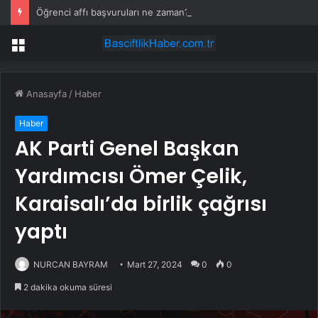
Öğrenci affı başvuruları ne zaman? Öğrenci affı başvurusu nereye, nasıl yapılır?
Menü
Anasayfa
/
Haber
Haber
AK Parti Genel Başkan
Yardımcısı Ömer Çelik,
Karaisalı’da birlik çağrısı
yaptı
NURCAN BAYRAM
Mart 27, 2024
0
0
2 dakika okuma süresi