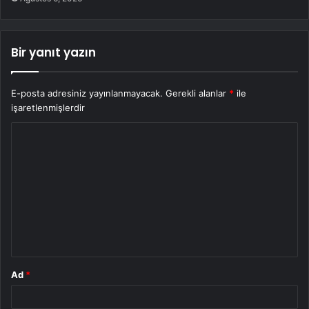
Bir yanıt yazın
E-posta adresiniz yayınlanmayacak.
Gerekli alanlar
*
ile
işaretlenmişlerdir
Y
o
r
u
m
*
Ad
*