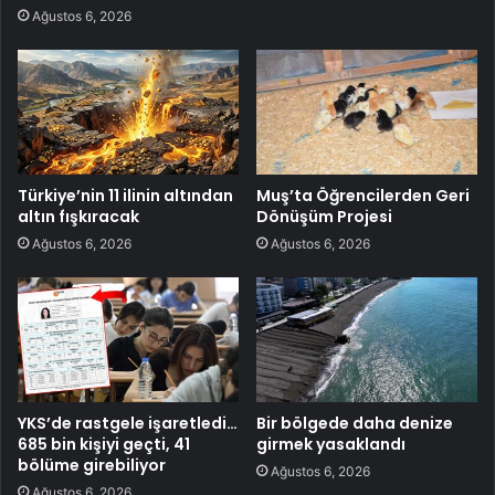
Ağustos 6, 2026
Türkiye’nin 11 ilinin altından
Muş’ta Öğrencilerden Geri
altın fışkıracak
Dönüşüm Projesi
Ağustos 6, 2026
Ağustos 6, 2026
YKS’de rastgele işaretledi…
Bir bölgede daha denize
685 bin kişiyi geçti, 41
girmek yasaklandı
bölüme girebiliyor
Ağustos 6, 2026
Ağustos 6, 2026