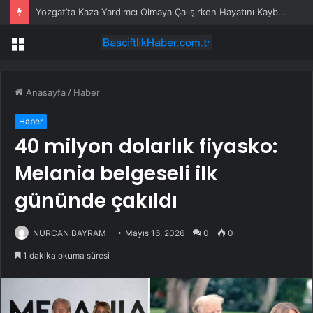
Yozgat’ta Kaza Yardımcı Olmaya Çalışırken Hayatını Kaybetti
Menü
Anasayfa
/
Haber
Haber
40 milyon dolarlık fiyasko:
Melania belgeseli ilk
gününde çakıldı
NURCAN BAYRAM
Mayıs 16, 2026
0
0
1 dakika okuma süresi