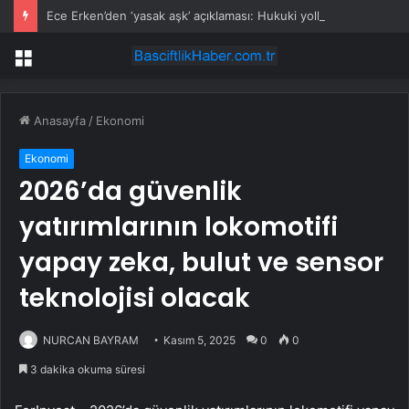
Ece Erken’den ‘yasak aşk’ açıklaması: Hukuki yollara başvuruyor
Menü
Anasayfa
/
Ekonomi
Ekonomi
2026’da güvenlik
yatırımlarının lokomotifi
yapay zeka, bulut ve sensor
teknolojisi olacak
NURCAN BAYRAM
Kasım 5, 2025
0
0
3 dakika okuma süresi