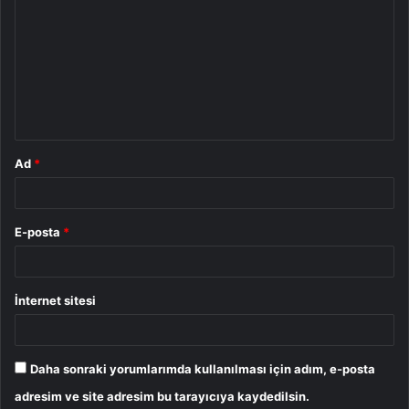
o
r
u
m
*
Ad
*
E-posta
*
İnternet sitesi
Daha sonraki yorumlarımda kullanılması için adım, e-posta
adresim ve site adresim bu tarayıcıya kaydedilsin.