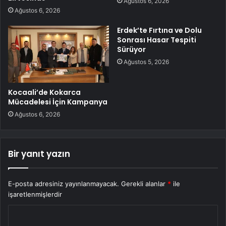
Ağustos 6, 2026
Ağustos 6, 2026
Erdek’te Fırtına ve Dolu
Sonrası Hasar Tespiti
Sürüyor
Ağustos 5, 2026
Kocaali’de Kokarca
Mücadelesi İçin Kampanya
Ağustos 6, 2026
Bir yanıt yazın
E-posta adresiniz yayınlanmayacak.
Gerekli alanlar
*
ile
işaretlenmişlerdir
Y